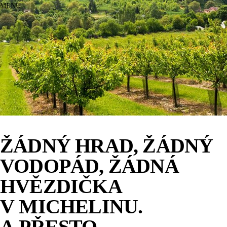
MENU
ŽÁDNÝ HRAD, ŽÁDNÝ
VODOPÁD, ŽÁDNÁ
HVĚZDIČKA
V MICHELINU.
A PŘESTO.