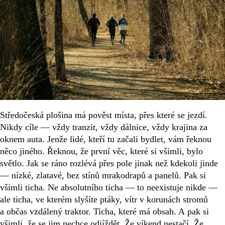
Středočeská plošina má pověst místa, přes které se jezdí.
Nikdy cíle — vždy tranzit, vždy dálnice, vždy krajina za
oknem auta. Jenže lidé, kteří tu začali bydlet, vám řeknou
něco jiného. Řeknou, že první věc, které si všimli, bylo
světlo. Jak se ráno rozlévá přes pole jinak než kdekoli jinde
— nízké, zlatavé, bez stínů mrakodrapů a panelů. Pak si
všimli ticha. Ne absolutního ticha — to neexistuje nikde —
ale ticha, ve kterém slyšíte ptáky, vítr v korunách stromů
a občas vzdálený traktor. Ticha, které má obsah. A pak si
všimli, že se jim nechce odjíždět. Že víkend nestačí. Že