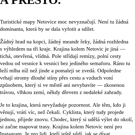
Turistické mapy Netovice moc nevyznačují. Není tu žádná
dominanta, která by se dala vyfotit a sdílet.
Žádný hrad na kopci, žádný meandr řeky, žádná rozhledna
s výhledem na tři kraje. Krajina kolem Netovic je jiná —
tichá, otevřená, vlídná. Pole střídají remízy, polní cesty
vedou od vesnice k vesnici bez jediného semaforu. Ráno tu
leží mlha níž než jinde a pomaleji se zvedá. Odpoledne
vrhají stromy dlouhé stíny přes cestu a vzduch voní
způsobem, který si ve městě ani nevybavíte — zkosenou
trávou, vlhkou zemí, někdy dřevem z nedaleké zahrady.
Je to krajina, která nevyžaduje pozornost. Ale těm, kdo ji
věnují, vrátí víc, než čekali. Cyklista, který tudy projede
jednou, přijede znovu. Chodec, který si udělá výlet do okolí,
si začne mapovat trasy. Krajina kolem Netovic není pro
Instagram. Je pro lidi, kteří ještě vědí, jak se dívat.