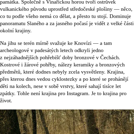
památka. Společně s Vinařickou horou tvoří ostrůvek
vulkanického původu uprostřed středočeské plošiny — něco,
co tu podle všeho nemá co dělat, a přesto tu stojí. Dominuje
panoramatu Slaného a za jasného počasí je vidět z velké části
okolní krajiny.
Na jihu se terén mírně svažuje ke Knovízi — a tam
archeologové v padesátých letech odkryli jedno
z nejzáhadnějších pohřebišť doby bronzové v Čechách.
Kostrové i žárové pohřby, nálezy keramiky a bronzových
předmětů, které dodnes nebyly zcela vysvětleny. Krajina,
přes kterou dnes vedou cyklostezky a po které se prohánějí
děti na kolech, nese v sobě vrstvy, které sahají tisíce let
zpátky. Tohle není krajina pro Instagram. Je to krajina pro
život.