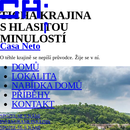
TICHÁ KRAJINA
S HLASITOU
MINULOSTÍ
Casa Neto
O téhle krajině se nepíší průvodce. Žije se v ní.
DOMŮ
LOKALITA
NABÍDKA DOMŮ
PŘÍBĚHY
KONTAKT
SPOJTE SE S NÁMI
INSTAGRAM
LINKEDIN
SPOJTE SE S NÁMI